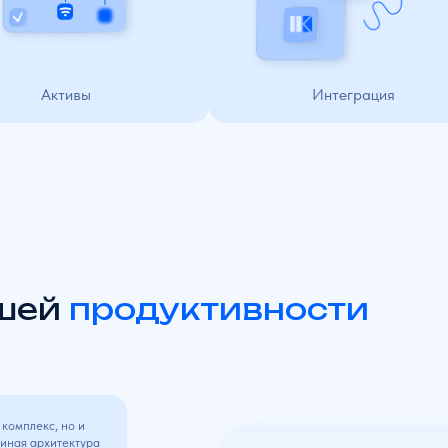
й
продуктивности
ЗОНД КМУТ М14
для средних и крупных офисов
 но и
итектура