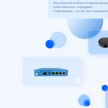
ЗОНД КМУТ М7
для малых офисов
и социальных объектов
ЗОНД КМУТ М11
для малых офисов
и социальных объектов
ЗОНД КМУ
для малых 
Вы получаете
порядок
Мы обеспечиваем контроль