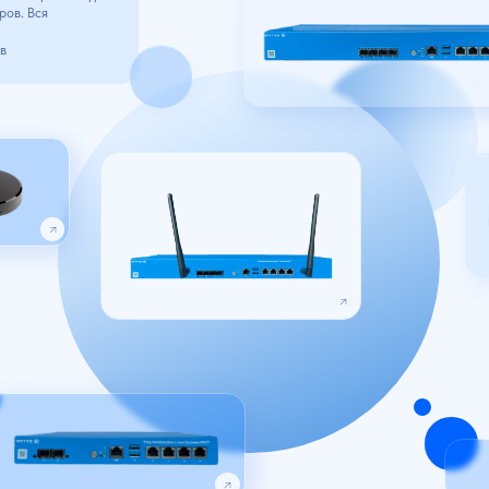
ЗОНД КМУТ М13
для средних офисов
ЗОНД КМУТ М15
для средних и крупных офисов
Т М12
офисов и социальных объектов