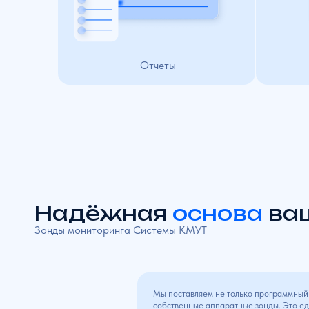
Надёжная
основа
ваше
Зонды мониторинга Системы КМУТ
Мы поставляем не только программный комплекс,
собственные аппаратные зонды. Это единая арх
без «сборной солянки» от разных вендоров. Вся
ответственность, поддержка
и обновления — на нас, без посредников