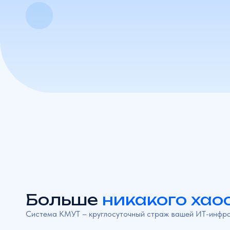
110 000+
100%
каналов на мониторинге
отечественный продукт
Больше
никакого хаоса.
Система КМУТ – круглосуточный страж вашей ИТ-инфраструкт