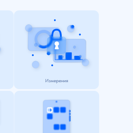
змерение параметров каналов
связи, оборудования, сервисов
и приложений с помощью
проприетарных протоколов
и общепринятых решений,
в том числе метрологически
обеспеченные измерения
Измерения
Доступ к состоянию
ИТ-инфраструктуры, ключевым
метрикам и аналитике прямо
телефоне или через Telegram-бот
Мобильное приложение