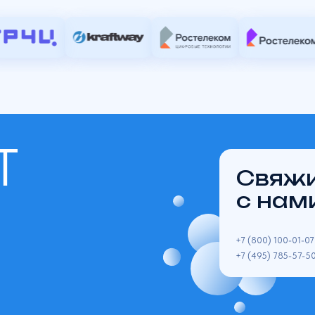
и,
ис 201