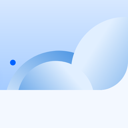
По вопросам приобретения
sales@kmyt.ru
По общим вопросам
post@kmyt.ru