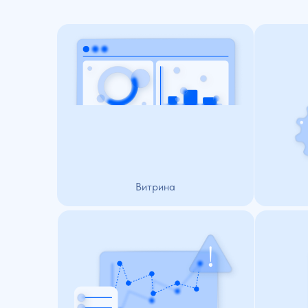
Инструмент ра
Единое окно для отображения всех
системы, управ
параметров функционирования
пользователям
ИТ-инфраструктуры
и настро
Витрина
Ме
Учёт обор
Универсальный конструктор отчетов
и сервисов, к
позволяет оценить эффективность
конфигура
и качество услуг,
и работоспо
снизить затраты и риски,
для о
принять обоснованные решения
жизнен
ИТ-инф
Отчеты
А