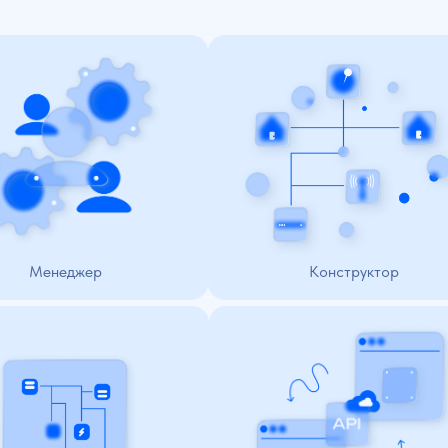
И
Инструмент описания бизнес-логики,
боты с сущностями
взаимосвязей, ресурсно-сервисной
ление измерениями,
модели, карты здоровья
и, правами, ролями
с помощью языка моделирования UML,
йками системы
создание и настройка собственного
визуального ряда и дашбордов
неджер
Конструктор
удования, услуг
Возможность обмена данными
абельных журналов,
со сторонними системами
ций, состояния
и платформами для повышения
собности активов
эффективности, автоматизации
беспечения
в 
процессов и создания единого
ного цикла
ИТ-пространства
раструктуры
ктивы
Интеграция