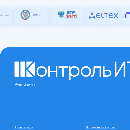
Адрес офиса
Юридический адрес
125212, г. Москва,
141401, Россия, Московская обл., г.о. Химк
шоссе Головинское, д. 5А, БЦ "Водный", офис 9015
г. Химки, ул. Рабочая, стр. 2А/7, к. 26, оф