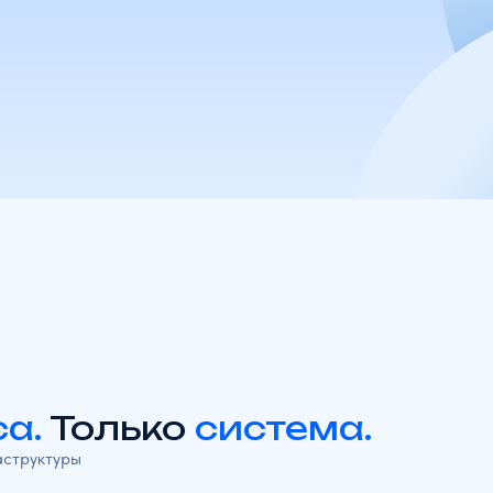
3 МЛН+
75 000+
измерений каждые 5 минут
объектов под контролем
Только
система.
уры